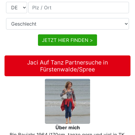
Land
Plz / Ort
Geschlecht
JETZT HIER FINDEN >
Jaci Auf Tanz Partnersuche in
Fürstenwalde/Spree
Über mich
Bin Baujahr 1964,/170cm, tanze gern und viel in TK,